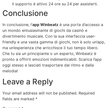
il supporto è attivo 24 ore su 24 per assisterti.
Conclusione
In conclusione, l’
app Winbeatz
è una porta d’accesso a
un mondo entusiasmante di giochi da casinò e
divertimento musicale. Con la sua interfaccia user-
friendly e una vasta gamma di giochi, non è solo un’app,
ma un’esperienza che arricchisce il tuo tempo libero.
Che tu sia un principiante o un esperto, Winbeatz è
pronto a offrirti emozioni indimenticabili. Scarica l’app
oggi stesso e lasciati trasportare dal ritmo e dalla
melodia!
Leave a Reply
Your email address will not be published.
Required
fields are marked
*