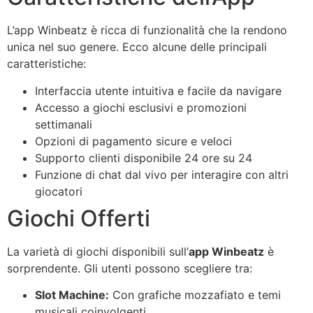
L’app Winbeatz è ricca di funzionalità che la rendono
unica nel suo genere. Ecco alcune delle principali
caratteristiche:
Interfaccia utente intuitiva e facile da navigare
Accesso a giochi esclusivi e promozioni
settimanali
Opzioni di pagamento sicure e veloci
Supporto clienti disponibile 24 ore su 24
Funzione di chat dal vivo per interagire con altri
giocatori
Giochi Offerti
La varietà di giochi disponibili sull’
app Winbeatz
è
sorprendente. Gli utenti possono scegliere tra:
Slot Machine:
Con grafiche mozzafiato e temi
musicali coinvolgenti.