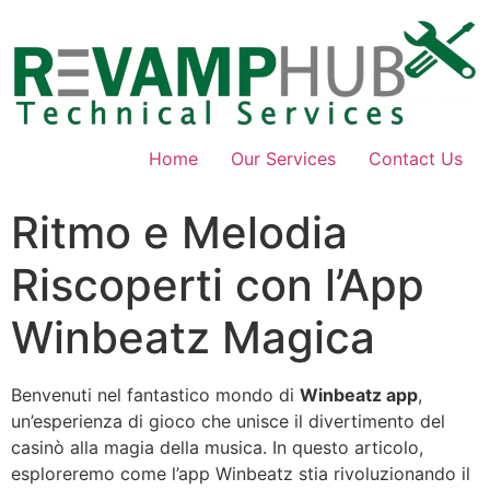
Skip
to
content
Home
Our Services
Contact Us
Ritmo e Melodia
Riscoperti con l’App
Winbeatz Magica
Benvenuti nel fantastico mondo di
Winbeatz app
,
un’esperienza di gioco che unisce il divertimento del
casinò alla magia della musica. In questo articolo,
esploreremo come l’app Winbeatz stia rivoluzionando il