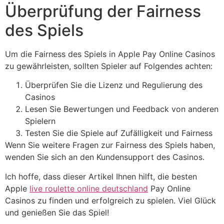
Überprüfung der Fairness
des Spiels
Um die Fairness des Spiels in Apple Pay Online Casinos
zu gewährleisten, sollten Spieler auf Folgendes achten:
Überprüfen Sie die Lizenz und Regulierung des
Casinos
Lesen Sie Bewertungen und Feedback von anderen
Spielern
Testen Sie die Spiele auf Zufälligkeit und Fairness
Wenn Sie weitere Fragen zur Fairness des Spiels haben,
wenden Sie sich an den Kundensupport des Casinos.
Ich hoffe, dass dieser Artikel Ihnen hilft, die besten
Apple
live roulette online deutschland
Pay Online
Casinos zu finden und erfolgreich zu spielen. Viel Glück
und genießen Sie das Spiel!