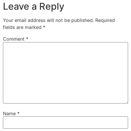
Leave a Reply
Your email address will not be published.
Required
fields are marked
*
Comment
*
Name
*