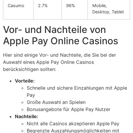
Casumo
2.7%
96%
Mobile,
Desktop, Tablet
Vor- und Nachteile von
Apple Pay Online Casinos
Hier sind einige Vor- und Nachteile, die Sie bei der
Auswahl eines Apple Pay Online Casinos
berücksichtigen sollten:
Vorteile:
Schnelle und sichere Einzahlungen mit Apple
Pay
Große Auswahl an Spielen
Bonusangebote für Apple Pay Nutzer
Nachteile:
Nicht alle Casinos akzeptieren Apple Pay
Begrenzte Auszahlungsmöglichkeiten mit