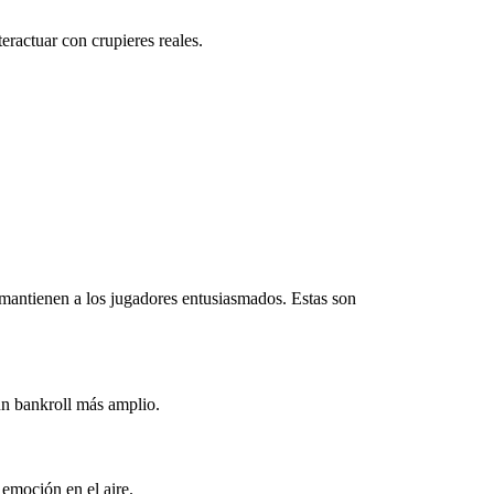
ractuar con crupieres reales.
 mantienen a los jugadores entusiasmados. Estas son
un bankroll más amplio.
 emoción en el aire.