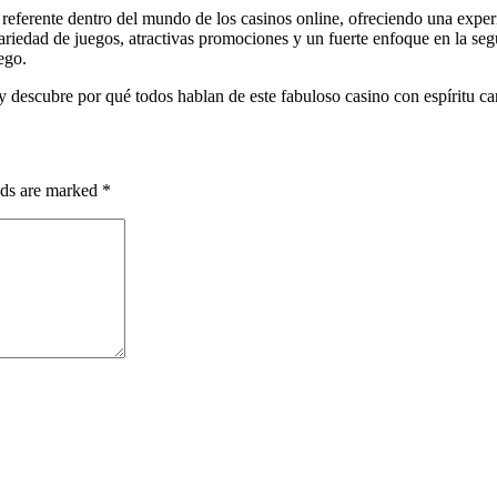
referente dentro del mundo de los casinos online, ofreciendo una expe
riedad de juegos, atractivas promociones y un fuerte enfoque en la segu
ego.
y descubre por qué todos hablan de este fabuloso casino con espíritu ca
lds are marked
*