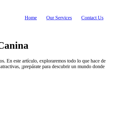
Home
Our Services
Contact Us
 Canina
os. En este artículo, exploraremos todo lo que hace de
 atractivas, ¡prepárate para descubrir un mundo donde