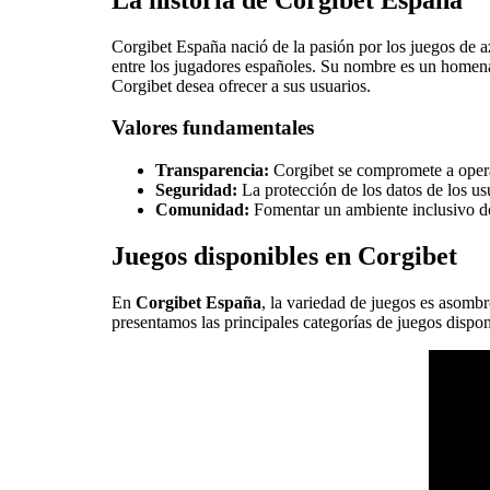
Corgibet España nació de la pasión por los juegos de a
entre los jugadores españoles. Su nombre es un homenaje
Corgibet desea ofrecer a sus usuarios.
Valores fundamentales
Transparencia:
Corgibet se compromete a operar
Seguridad:
La protección de los datos de los usu
Comunidad:
Fomentar un ambiente inclusivo do
Juegos disponibles en Corgibet
En
Corgibet España
, la variedad de juegos es asombr
presentamos las principales categorías de juegos dispon