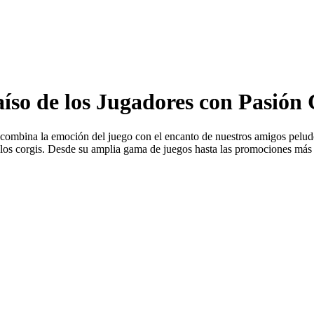
íso de los Jugadores con Pasión
e combina la emoción del juego con el encanto de nuestros amigos pelud
e los corgis. Desde su amplia gama de juegos hasta las promociones más