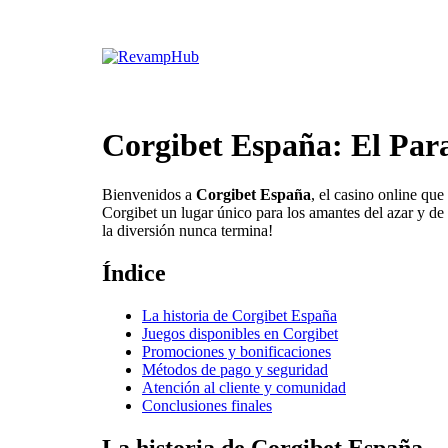
Skip
to
content
Corgibet España: El Para
Bienvenidos a
Corgibet España
, el casino online qu
Corgibet un lugar único para los amantes del azar y d
la diversión nunca termina!
Índice
La historia de Corgibet España
Juegos disponibles en Corgibet
Promociones y bonificaciones
Métodos de pago y seguridad
Atención al cliente y comunidad
Conclusiones finales
La historia de Corgibet España