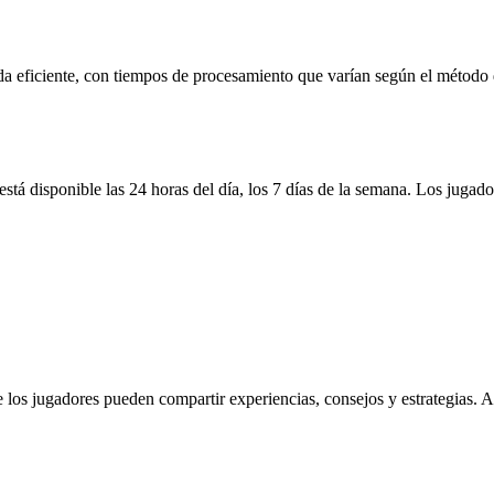
da eficiente, con tiempos de procesamiento que varían según el método 
está disponible las 24 horas del día, los 7 días de la semana. Los jugado
s jugadores pueden compartir experiencias, consejos y estrategias. A tra