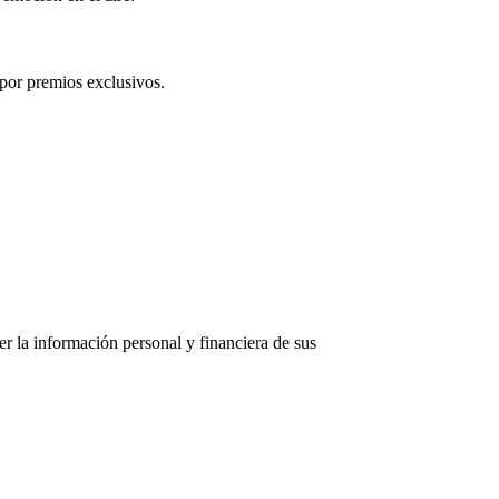
por premios exclusivos.
er la información personal y financiera de sus