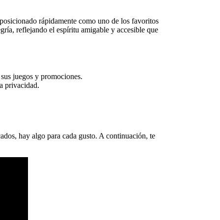
a posicionado rápidamente como uno de los favoritos
ría, reflejando el espíritu amigable y accesible que
e sus juegos y promociones.
a privacidad.
cados, hay algo para cada gusto. A continuación, te