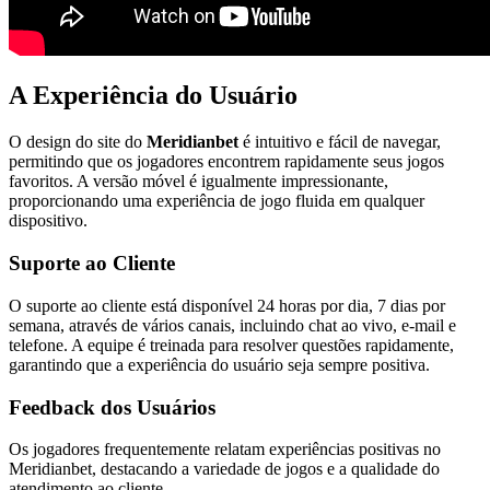
A Experiência do Usuário
O design do site do
Meridianbet
é intuitivo e fácil de navegar,
permitindo que os jogadores encontrem rapidamente seus jogos
favoritos. A versão móvel é igualmente impressionante,
proporcionando uma experiência de jogo fluida em qualquer
dispositivo.
Suporte ao Cliente
O suporte ao cliente está disponível 24 horas por dia, 7 dias por
semana, através de vários canais, incluindo chat ao vivo, e-mail e
telefone. A equipe é treinada para resolver questões rapidamente,
garantindo que a experiência do usuário seja sempre positiva.
Feedback dos Usuários
Os jogadores frequentemente relatam experiências positivas no
Meridianbet, destacando a variedade de jogos e a qualidade do
atendimento ao cliente.