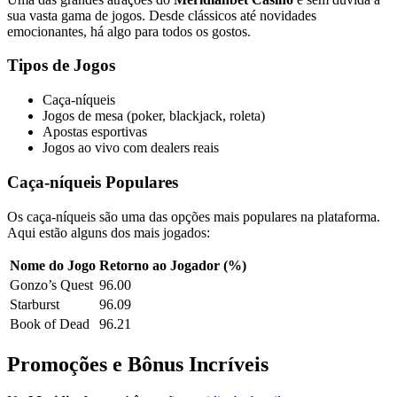
sua vasta gama de jogos. Desde clássicos até novidades
emocionantes, há algo para todos os gostos.
Tipos de Jogos
Caça-níqueis
Jogos de mesa (poker, blackjack, roleta)
Apostas esportivas
Jogos ao vivo com dealers reais
Caça-níqueis Populares
Os caça-níqueis são uma das opções mais populares na plataforma.
Aqui estão alguns dos mais jogados:
Nome do Jogo
Retorno ao Jogador (%)
Gonzo’s Quest
96.00
Starburst
96.09
Book of Dead
96.21
Promoções e Bônus Incríveis