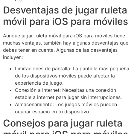
Desventajas de jugar ruleta
móvil para iOS para móviles
Aunque jugar ruleta móvil para iOS para móviles tiene
muchas ventajas, también hay algunas desventajas que
debes tener en cuenta. Algunas de las desventajas
incluyen:
Limitaciones de pantalla: La pantalla más pequeña
de los dispositivos móviles puede afectar la
experiencia de juego.
Conexión a internet: Necesitas una conexión
estable a internet para jugar sin interrupciones.
Almacenamiento: Los juegos móviles pueden
ocupar espacio en tu dispositivo.
Consejos para jugar ruleta