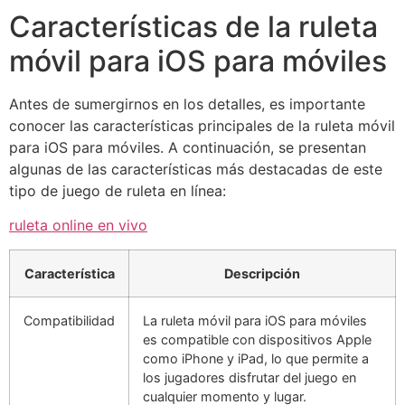
Características de la ruleta
móvil para iOS para móviles
Antes de sumergirnos en los detalles, es importante
conocer las características principales de la ruleta móvil
para iOS para móviles. A continuación, se presentan
algunas de las características más destacadas de este
tipo de juego de ruleta en línea:
ruleta online en vivo
Característica
Descripción
Compatibilidad
La ruleta móvil para iOS para móviles
es compatible con dispositivos Apple
como iPhone y iPad, lo que permite a
los jugadores disfrutar del juego en
cualquier momento y lugar.