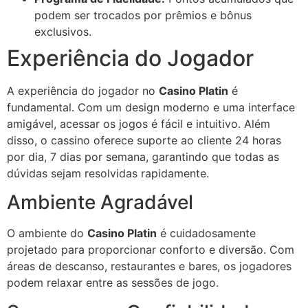
podem ser trocados por prêmios e bônus
exclusivos.
Experiência do Jogador
A experiência do jogador no
Casino Platin
é
fundamental. Com um design moderno e uma interface
amigável, acessar os jogos é fácil e intuitivo. Além
disso, o cassino oferece suporte ao cliente 24 horas
por dia, 7 dias por semana, garantindo que todas as
dúvidas sejam resolvidas rapidamente.
Ambiente Agradável
O ambiente do
Casino Platin
é cuidadosamente
projetado para proporcionar conforto e diversão. Com
áreas de descanso, restaurantes e bares, os jogadores
podem relaxar entre as sessões de jogo.