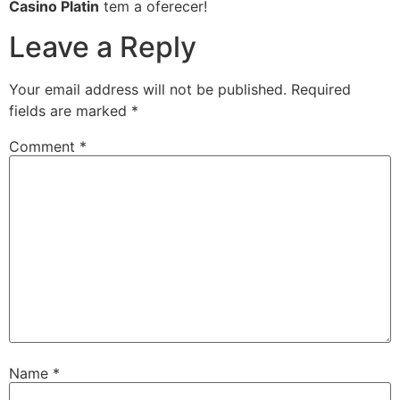
Casino Platin
tem a oferecer!
Leave a Reply
Your email address will not be published.
Required
fields are marked
*
Comment
*
Name
*