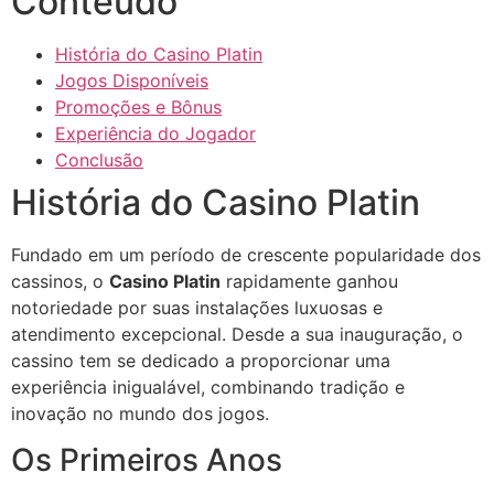
Conteúdo
História do Casino Platin
Jogos Disponíveis
Promoções e Bônus
Experiência do Jogador
Conclusão
História do Casino Platin
Fundado em um período de crescente popularidade dos
cassinos, o
Casino Platin
rapidamente ganhou
notoriedade por suas instalações luxuosas e
atendimento excepcional. Desde a sua inauguração, o
cassino tem se dedicado a proporcionar uma
experiência inigualável, combinando tradição e
inovação no mundo dos jogos.
Os Primeiros Anos