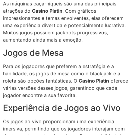
As máquinas caça-níqueis são uma das principais
atrações do
Casino Platin
. Com gráficos
impressionantes e temas envolventes, elas oferecem
uma experiência divertida e potencialmente lucrativa.
Muitos jogos possuem jackpots progressivos,
aumentando ainda mais a emoção.
Jogos de Mesa
Para os jogadores que preferem a estratégia e a
habilidade, os jogos de mesa como o blackjack e a
roleta são opções fantásticas. O
Casino Platin
oferece
várias versões desses jogos, garantindo que cada
jogador encontre a sua favorita.
Experiência de Jogos ao Vivo
Os jogos ao vivo proporcionam uma experiência
imersiva, permitindo que os jogadores interajam com