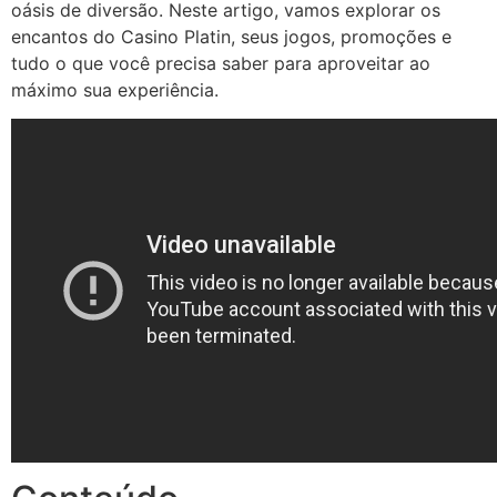
oásis de diversão. Neste artigo, vamos explorar os
encantos do Casino Platin, seus jogos, promoções e
tudo o que você precisa saber para aproveitar ao
máximo sua experiência.