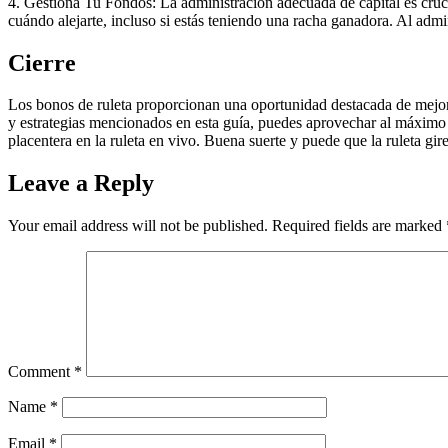
4. Gestiona Tu Fondos: La administración adecuada de capital es crucia
cuándo alejarte, incluso si estás teniendo una racha ganadora. Al adm
Cierre
Los bonos de ruleta proporcionan una oportunidad destacada de mejora
y estrategias mencionados en esta guía, puedes aprovechar al máximo e
placentera en la ruleta en vivo. Buena suerte y puede que la ruleta gire
Leave a Reply
Your email address will not be published.
Required fields are marked
Comment
*
Name
*
Email
*