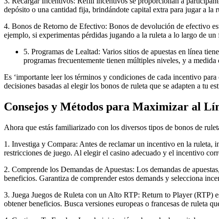
3. Recargar Incentivos: Refill incentivos se proporcionan a participan
depósito o una cantidad fija, brindándote capital extra para jugar a la r
4. Bonos de Retorno de Efectivo: Bonos de devolución de efectivo e
ejemplo, si experimentas pérdidas jugando a la ruleta a lo largo de un
5. Programas de Lealtad: Varios sitios de apuestas en línea tien
programas frecuentemente tienen múltiples niveles, y a medida 
Es ‘importante leer los términos y condiciones de cada incentivo para e
decisiones basadas al elegir los bonos de ruleta que se adapten a tu est
Consejos y Métodos para Maximizar al Lím
Ahora que estás familiarizado con los diversos tipos de bonos de rule
1. Investiga y Compara: Antes de reclamar un incentivo en la ruleta, in
restricciones de juego. Al elegir el casino adecuado y el incentivo corr
2. Comprende los Demandas de Apuestas: Los demandas de apuestas, co
beneficios. Garantiza de comprender estos demands y selecciona incen
3. Juega Juegos de Ruleta con un Alto RTP: Return to Player (RTP) es 
obtener beneficios. Busca versiones europeas o francesas de ruleta q