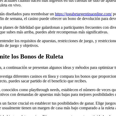
tes actuales cuando hacen más ingresos en sus cuentas de sitio de apues
uleta en vivo.
stán diseñados para reembolsar un
https://jugabetargentinaonline.com/
po
 fin de semana, el casino puede ofrecer un bono de devolución para devo
en planes de fidelidad que galardonan a participantes frecuentes con di
que subes más arriba, puedes abrir recompensas más significativas.
ntender los requisitos de apuestas, restricciones de juego, y restriccione
ilo de juego y objetivos.
ite los Bonos de Ruleta
ta, a continuación se presentan algunos ideas y métodos para optimizar t
vestiga diferentes casinos en línea y compara los bonos que proporcionan
ecto, puedes sacar partido de el beneficio que recibes.
nocidos como playthrough needs, establecen el número de veces que deb
tivos con demandas de apuestas más bajas para mejores posibilidades d
un factor crucial en establecer tus posibilidades de ganar. Elige jueg
ue usualmente tienen un margen de casa más bajo comparado a la ruleta