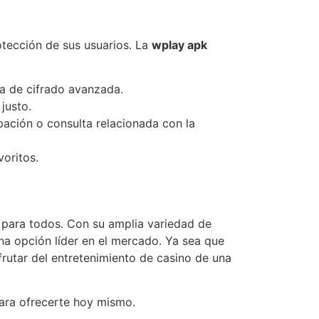
otección de sus usuarios. La
wplay apk
ía de cifrado avanzada.
justo.
pación o consulta relacionada con la
voritos.
 para todos. Con su amplia variedad de
na opción líder en el mercado. Ya sea que
frutar del entretenimiento de casino de una
ara ofrecerte hoy mismo.