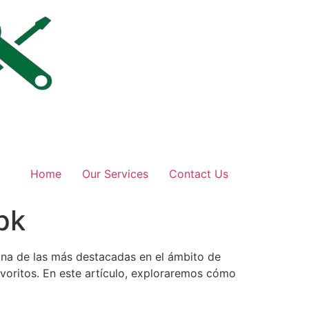
Home
Our Services
Contact Us
pk
 Una de las más destacadas en el ámbito de
avoritos. En este artículo, exploraremos cómo