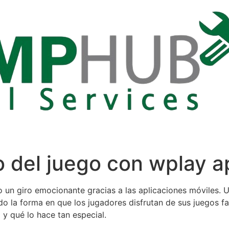
o del juego con wplay a
do un giro emocionante gracias a las aplicaciones móviles.
do la forma en que los jugadores disfrutan de sus juegos f
 y qué lo hace tan especial.