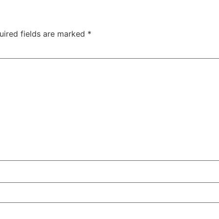
uired fields are marked
*