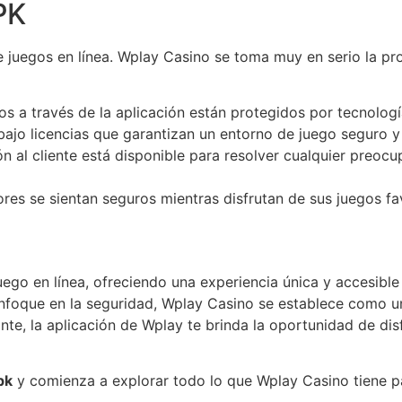
PK
e juegos en línea. Wplay Casino se toma muy en serio la pr
s a través de la aplicación están protegidos por tecnolog
ajo licencias que garantizan un entorno de juego seguro y 
 al cliente está disponible para resolver cualquier preocu
res se sientan seguros mientras disfrutan de sus juegos fa
go en línea, ofreciendo una experiencia única y accesible
enfoque en la seguridad, Wplay Casino se establece como u
te, la aplicación de Wplay te brinda la oportunidad de dis
pk
y comienza a explorar todo lo que Wplay Casino tiene p