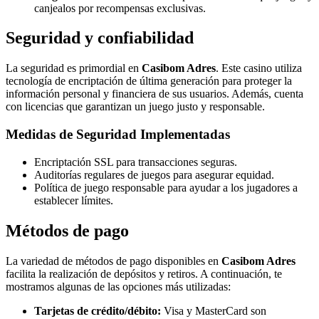
canjealos por recompensas exclusivas.
Seguridad y confiabilidad
La seguridad es primordial en
Casibom Adres
. Este casino utiliza
tecnología de encriptación de última generación para proteger la
información personal y financiera de sus usuarios. Además, cuenta
con licencias que garantizan un juego justo y responsable.
Medidas de Seguridad Implementadas
Encriptación SSL para transacciones seguras.
Auditorías regulares de juegos para asegurar equidad.
Política de juego responsable para ayudar a los jugadores a
establecer límites.
Métodos de pago
La variedad de métodos de pago disponibles en
Casibom Adres
facilita la realización de depósitos y retiros. A continuación, te
mostramos algunas de las opciones más utilizadas:
Tarjetas de crédito/débito:
Visa y MasterCard son