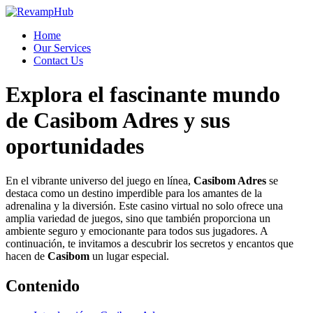
Skip
to
Home
content
Our Services
Contact Us
Explora el fascinante mundo
de Casibom Adres y sus
oportunidades
En el vibrante universo del juego en línea,
Casibom Adres
se
destaca como un destino imperdible para los amantes de la
adrenalina y la diversión. Este casino virtual no solo ofrece una
amplia variedad de juegos, sino que también proporciona un
ambiente seguro y emocionante para todos sus jugadores. A
continuación, te invitamos a descubrir los secretos y encantos que
hacen de
Casibom
un lugar especial.
Contenido