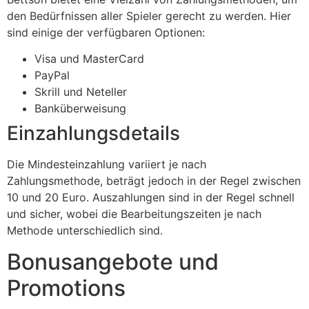
den Bedürfnissen aller Spieler gerecht zu werden. Hier
sind einige der verfügbaren Optionen:
Visa und MasterCard
PayPal
Skrill und Neteller
Banküberweisung
Einzahlungsdetails
Die Mindesteinzahlung variiert je nach
Zahlungsmethode, beträgt jedoch in der Regel zwischen
10 und 20 Euro. Auszahlungen sind in der Regel schnell
und sicher, wobei die Bearbeitungszeiten je nach
Methode unterschiedlich sind.
Bonusangebote und
Promotions