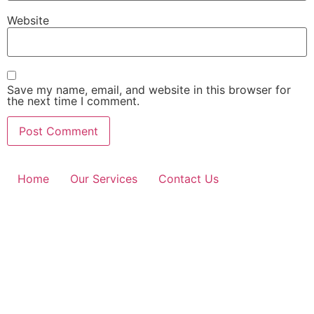
Website
Save my name, email, and website in this browser for
the next time I comment.
Home
Our Services
Contact Us