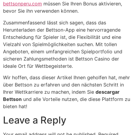
bettsonperu.com
müssen Sie Ihren Bonus aktivieren,
bevor Sie ihn verwenden können.
Zusammenfassend lässt sich sagen, dass das
Herunterladen der Bettson-App eine hervorragende
Entscheidung für Spieler ist, die Flexibilität und eine
Vielzahl von Spielmöglichkeiten suchen. Mit tollen
Angeboten, einem umfangreichen Spielportfolio und
sicheren Zahlungsmethoden ist Bettson Casino der
ideale Ort für Wettbegeisterte.
Wir hoffen, dass dieser Artikel Ihnen geholfen hat, mehr
über Bettson zu erfahren und den nächsten Schritt in
Ihrer Wettkarriere zu machen, indem Sie
descargar
Bettson
und alle Vorteile nutzen, die diese Plattform zu
bieten hat!
Leave a Reply
Your email address will not be published.
Required