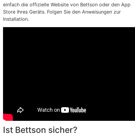
einfach die offizielle Website von Bettson oder den App
Store Ihres Geräts. Folgen Sie den Anweisungen zur
Installation.
Ist Bettson sicher?