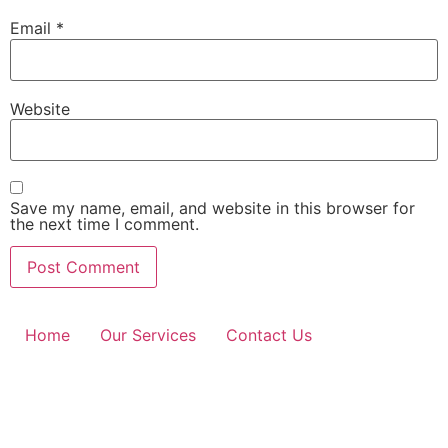
Email
*
Website
Save my name, email, and website in this browser for
the next time I comment.
Home
Our Services
Contact Us