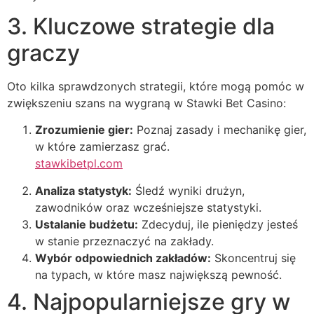
3. Kluczowe strategie dla
graczy
Oto kilka sprawdzonych strategii, które mogą pomóc w
zwiększeniu szans na wygraną w Stawki Bet Casino:
Zrozumienie gier:
Poznaj zasady i mechanikę gier,
w które zamierzasz grać.
stawkibetpl.com
Analiza statystyk:
Śledź wyniki drużyn,
zawodników oraz wcześniejsze statystyki.
Ustalanie budżetu:
Zdecyduj, ile pieniędzy jesteś
w stanie przeznaczyć na zakłady.
Wybór odpowiednich zakładów:
Skoncentruj się
na typach, w które masz największą pewność.
4. Najpopularniejsze gry w