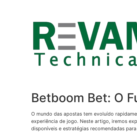
Skip
to
content
Betboom Bet: O F
O mundo das apostas tem evoluído rapidame
experiência de jogo. Neste artigo, iremos ex
disponíveis e estratégias recomendadas para