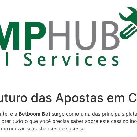
uturo das Apostas em C
nte, e a
Betboom Bet
surge como uma das principais plat
plorar tudo o que você precisa saber sobre este cassino ino
 maximizar suas chances de sucesso.