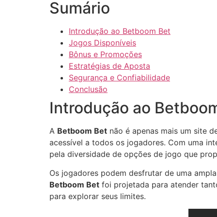
Sumário
Introdução ao Betboom Bet
Jogos Disponíveis
Bônus e Promoções
Estratégias de Aposta
Segurança e Confiabilidade
Conclusão
Introdução ao Betboo
A
Betboom Bet
não é apenas mais um site de
acessível a todos os jogadores. Com uma inte
pela diversidade de opções de jogo que prop
Os jogadores podem desfrutar de uma ampla g
Betboom Bet
foi projetada para atender tan
para explorar seus limites.