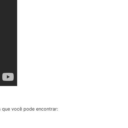
s que você pode encontrar: