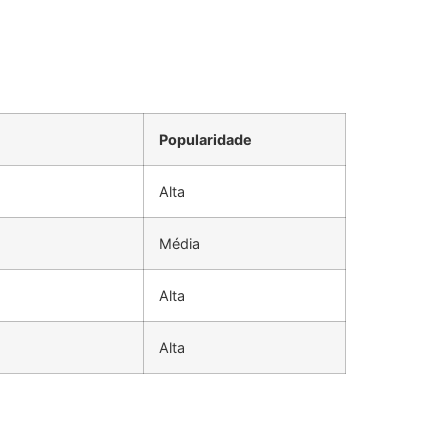
Popularidade
Alta
Média
Alta
Alta