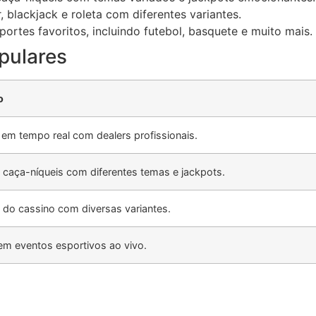
blackjack e roleta com diferentes variantes.
rtes favoritos, incluindo futebol, basquete e muito mais.
pulares
o
 em tempo real com dealers profissionais.
caça-níqueis com diferentes temas e jackpots.
 do cassino com diversas variantes.
m eventos esportivos ao vivo.