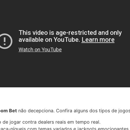
oom Bet
não decepciona. Confira alguns dos tipos de jogo
de jogar contra dealers reais em tempo real.
aça-níqueis com temas variados e jackpots emocionantes.